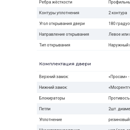
Ребра жёсткости
Профильны
Контуры уплотнения
2 контура
Угол открывания двери
180 градус
Направление открывания
Левое или 
Тип открывания
Наружный 
Комплектация двери
Верхний замок:
«Просам» -
Нижний замок:
«Мосрентге
Блокираторы
Противосъ
Петли
2шт. диаме
Уплотнение
резиновый