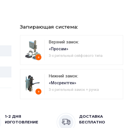
Запирающая система:
Верхний замок:
«Просам»
3-х ригельный сейфового типа
+
Нижний замок:
«Мосрентген»
3-х ригельный замок + ручка
+
1-2 ДНЯ
ДОСТАВКА
ИЗГОТОВЛЕНИЕ
БЕСПЛАТНО