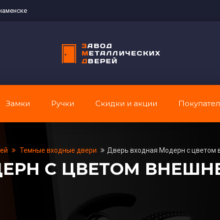
наменске
Замки
Ручки
Скидки и акции
Покупате
рей
Темные входные двери
Дверь входная Модерн с цветом 
ЕРН С ЦВЕТОМ ВНЕШН