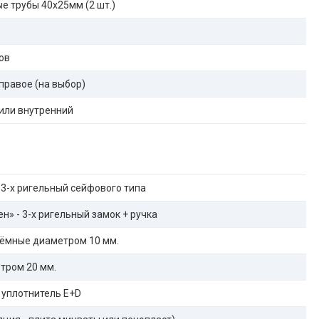
е трубы 40х25мм (2 шт.)
ов
правое (на выбор)
или внутренний
 3-х ригельный сейфового типа
н» - 3-х ригельный замок + ручка
ёмные диаметром 10 мм.
тром 20 мм.
 уплотнитель E+D