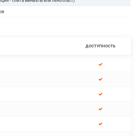
опция - плита минваты или пенопласт)
ов
ДОСТУПНОСТЬ