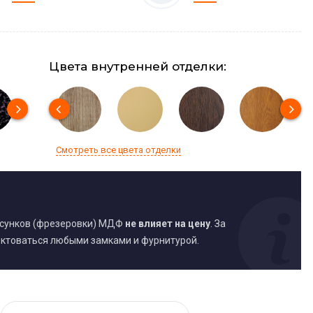
Цвета внутренней отделки:
Смотреть все цвета отделки
исунков (фрезеровки) МДФ
не влияет на цену
. За
ктоваться любыми замками и фурнитурой.