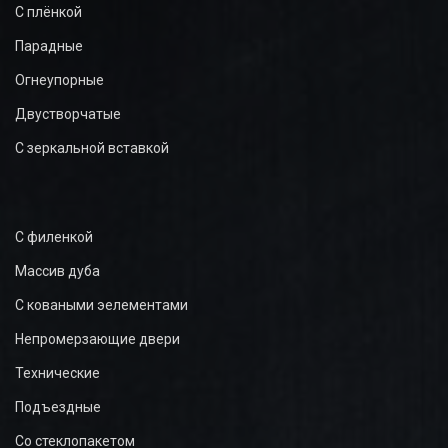
С плёнкой
Парадные
Огнеупорные
Двустворчатые
С зеркальной вставкой
С филенкой
Массив дуба
С коваными эелементами
Непромерзающие двери
Технические
Подъездные
Со стеклопакетом