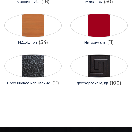
(18)
(50)
Массив дуба
МДФ ПВХ
(34)
(11)
МДФ Шпон
Нитроэмаль
(11)
(100)
Порошковое напыление
Фрезеровка МДФ