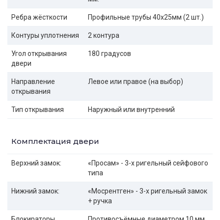
Ребра жёсткости
Профильные трубы 40х25мм (2 шт.)
Контуры уплотнения
2 контура
Угол открывания
180 градусов
двери
Направление
Левое или правое (на выбор)
открывания
Тип открывания
Наружный или внутренний
Комплектация двери
Верхний замок:
«Просам» - 3-х ригельный сейфового
типа
Нижний замок:
«Мосрентген» - 3-х ригельный замок
+ ручка
Блокираторы
Противосъёмные диаметром 10 мм.