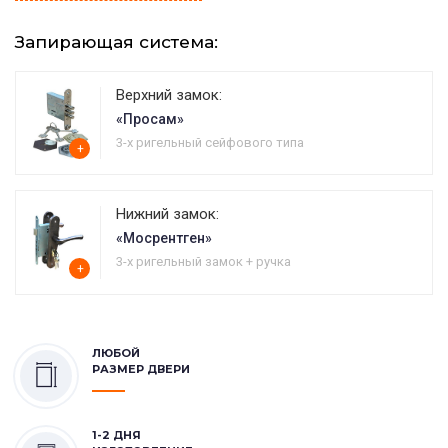
Запирающая система:
Верхний замок:
«Просам»
3-х ригельный сейфового типа
+
Нижний замок:
«Мосрентген»
3-х ригельный замок + ручка
+
ЛЮБОЙ
РАЗМЕР ДВЕРИ
1-2 ДНЯ