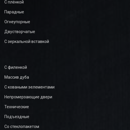
С плёнкой
Парадные
Огнеупорные
Двустворчатые
С зеркальной вставкой
С филенкой
Массив дуба
С коваными эелементами
Непромерзающие двери
Технические
Подъездные
Со стеклопакетом