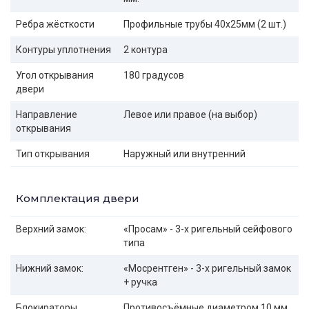
Ребра жёсткости
Профильные трубы 40х25мм (2 шт.)
Контуры уплотнения
2 контура
Угол открывания
180 градусов
двери
Направление
Левое или правое (на выбор)
открывания
Тип открывания
Наружный или внутренний
Комплектация двери
Верхний замок:
«Просам» - 3-х ригельный сейфового
типа
Нижний замок:
«Мосрентген» - 3-х ригельный замок
+ ручка
Блокираторы
Противосъёмные диаметром 10 мм.