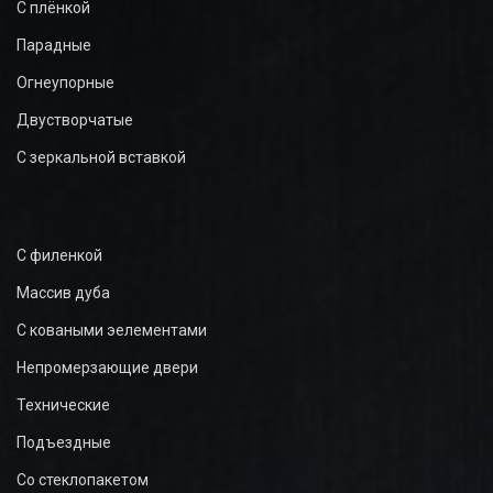
С плёнкой
Парадные
Огнеупорные
Двустворчатые
С зеркальной вставкой
С филенкой
Массив дуба
С коваными эелементами
Непромерзающие двери
Технические
Подъездные
Со стеклопакетом