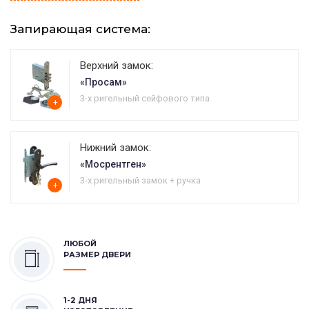
Запирающая система:
Верхний замок:
«Просам»
3-х ригельный сейфового типа
+
Нижний замок:
«Мосрентген»
3-х ригельный замок + ручка
+
ЛЮБОЙ
РАЗМЕР ДВЕРИ
1-2 ДНЯ