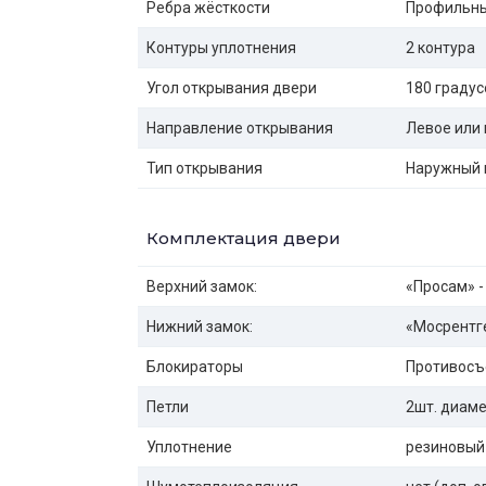
Ребра жёсткости
Профильны
Контуры уплотнения
2 контура
Угол открывания двери
180 градус
Направление открывания
Левое или 
Тип открывания
Наружный 
Комплектация двери
Верхний замок:
«Просам» -
Нижний замок:
«Мосрентге
Блокираторы
Противосъ
Петли
2шт. диаме
Уплотнение
резиновый