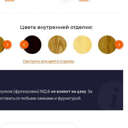
Цвета внутренней отделки:
Смотреть все цвета отделки
исунков (фрезеровки) МДФ
не влияет на цену
. За
ктоваться любыми замками и фурнитурой.