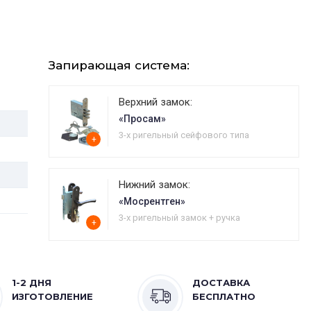
Запирающая система:
Верхний замок:
«Просам»
3-х ригельный сейфового типа
+
Нижний замок:
«Мосрентген»
3-х ригельный замок + ручка
+
1-2 ДНЯ
ДОСТАВКА
ИЗГОТОВЛЕНИЕ
БЕСПЛАТНО