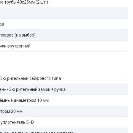
е трубы 40х25мм (2 шт.)
ов
правое (на выбор)
или внутренний
 3-х ригельный сейфового типа
н» - 3-х ригельный замок + ручка
ёмные диаметром 10 мм.
тром 20 мм.
 уплотнитель E+D