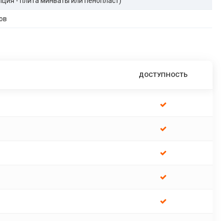
опция - плита минваты или пенопласт)
ов
ДОСТУПНОСТЬ