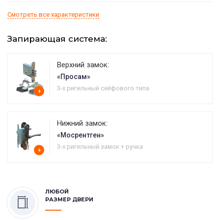
Смотреть все характеристики
Запирающая система:
Верхний замок:
«Просам»
3-х ригельный сейфового типа
+
Нижний замок:
«Мосрентген»
3-х ригельный замок + ручка
+
ЛЮБОЙ
РАЗМЕР ДВЕРИ