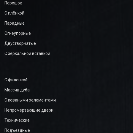
Порошок
С плёнкой
Парадные
Огнеупорные
Двустворчатые
С зеркальной вставкой
С филенкой
Массив дуба
С коваными эелементами
Непромерзающие двери
Технические
Подъездные