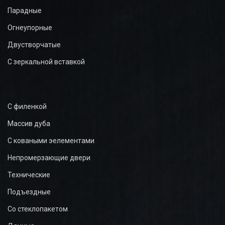
Парадные
Огнеупорные
Двустворчатые
С зеркальной вставкой
С филенкой
Массив дуба
С коваными эелементами
Непромерзающие двери
Технические
Подъездные
Со стеклопакетом