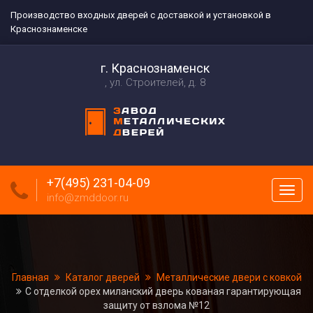
Производство входных дверей с доставкой и установкой в
Краснознаменске
г. Краснознаменск
ул. Строителей, д. 8
+7(495) 231-04-09
Пока
info@zmddoor.ru
меню
Главная
Каталог дверей
Металлические двери с ковкой
С отделкой орех миланский дверь кованая гарантирующая
защиту от взлома №12