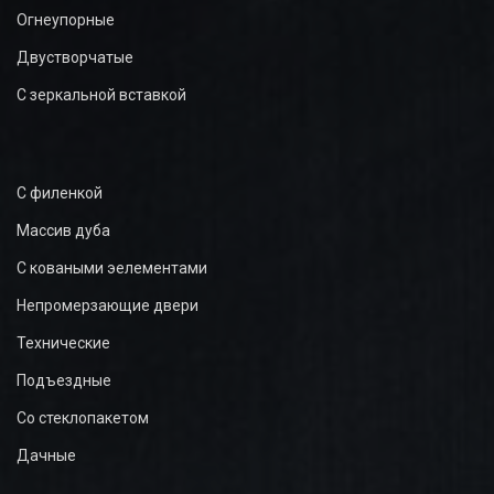
Огнеупорные
Двустворчатые
С зеркальной вставкой
С филенкой
Массив дуба
С коваными эелементами
Непромерзающие двери
Технические
Подъездные
Со стеклопакетом
Дачные