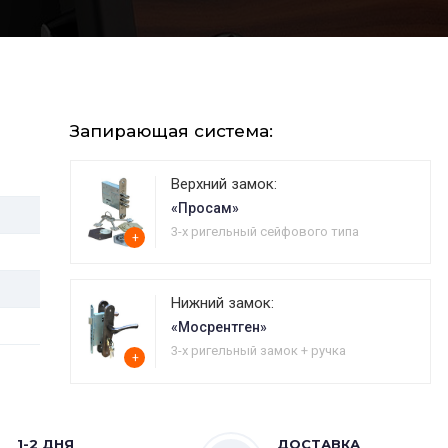
Запирающая система:
Верхний замок:
«Просам»
3-х ригельный сейфового типа
+
Нижний замок:
«Мосрентген»
3-х ригельный замок + ручка
+
1-2 ДНЯ
ДОСТАВКА