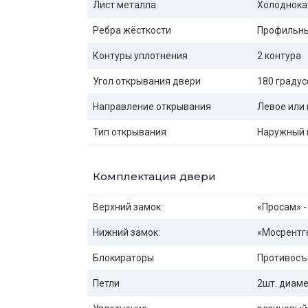
Лист металла
Холоднока
Ребра жёсткости
Профильны
Контуры уплотнения
2 контура
Угол открывания двери
180 градус
Направление открывания
Левое или 
Тип открывания
Наружный 
Комплектация двери
Верхний замок:
«Просам» -
Нижний замок:
«Мосрентге
Блокираторы
Противосъ
Петли
2шт. диаме